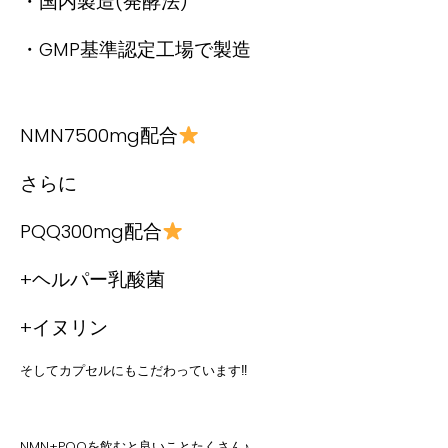
・国内製造
(
発酵法
)
・
GMP
基準認定工場で製造
NMN7500mg
配合
さらに
PQQ300mg
配合
+
ヘルパー乳酸菌
+
イヌリン
そしてカプセルにもこだわっています
‼︎
NMN+PQQ
を飲むと良いことたくさん♪