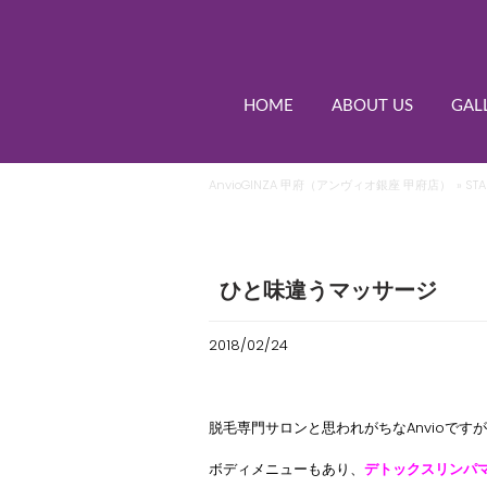
HOME
ABOUT US
GAL
AnvioGINZA 甲府（アンヴィオ銀座 甲府店）
»
STA
ひと味違うマッサージ
2018/02/24
脱毛専門サロンと思われがちなAnvioです
ボディメニューもあり、
デトックスリンパ