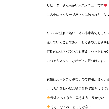
リピーターさんも多い人気メニューです
世の中にマッサージ屋さんは数あれど、Anv
リンパの流れに沿い、体の排水溝であるリ
流していくことで冷え・むくみやだるさを
定期的に体内バランスを整えリセットをか
いつでもスッキリなボディに近づけます。
女性は元々筋力が少ないので体温が低く、
もちろん運動や温活等ご自身で気をつけて
最近太ってきた・思うように痩せない
冷え・むくみ・肩こりが辛い