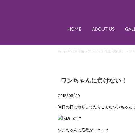
HOME
ABOUT US
GAL
AnvioGINZA 甲府（アンヴィオ銀座 甲府店）
»
STA
ワンちゃんに負けない！
2016/05/20
休日の日に散歩してたらこんなワンちゃんに遭遇
ワンちゃんに眉毛が！？！？