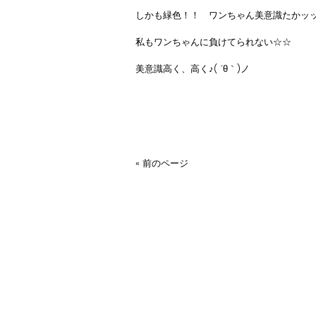
しかも緑色！！ ワンちゃん美意識たかッ
私もワンちゃんに負けてられない☆☆
美意識高く、高く♪( ´θ｀)ノ
« 前のページ