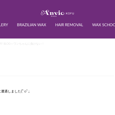
LERY
BRAZILIAN WAX
HAIR REMOVAL
WAX SCHO
FF BLOG
» ワンちゃんに負けない！
しました(ﾟoﾟ;;