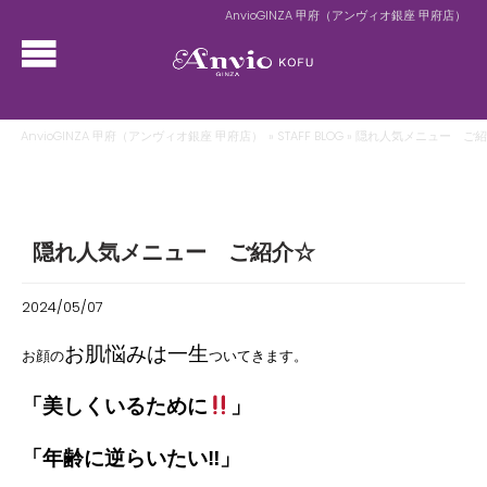
AnvioGINZA 甲府（アンヴィオ銀座 甲府店）
AnvioGINZA 甲府（アンヴィオ銀座 甲府店）
»
STAFF BLOG
» 隠れ人気メニュー ご
隠れ人気メニュー ご紹介☆
2024/05/07
お肌悩みは一生
お顔の
ついてきます。
「美しくいるために
」︎
「年齢に逆らいたい‼︎」