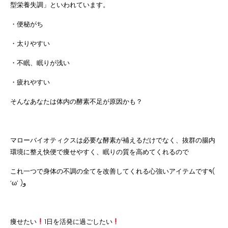
型栄養失調」といわれています。
・便秘がち
・太りやすい
・不眠、眠りが浅い
・疲れやすい
そんなあなたは体内の酵素不足が原因かも？
マローバイオティクスは必要な酵素が補えるだけでなく、抜群の腸内
環境に整え快便で痩せやすく、眠りの質を高めてくれるので
これ一つで身体の不調の全てを改善してくれる心強いアイテムです٩(
‘ω’ )و
痩せたい
1日を活発に過ごしたい